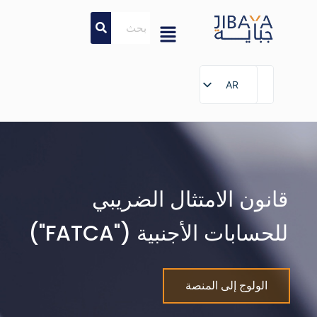
AR
AR
انون الامتثال الضريبي
حسابات الأجنبية ("FATCA")
الولوج إلى المنصة