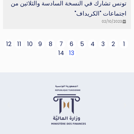
تونس تشارك في النسخة السادسة والثلاثين من
اجتماعات "الكريداف"
02/10/2023
12
11
10
9
8
7
6
5
4
3
2
1
14
13