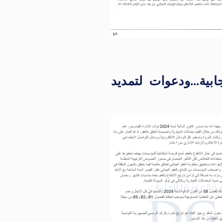
يحقق آثارا إيجابية…ودعوات لتمديد