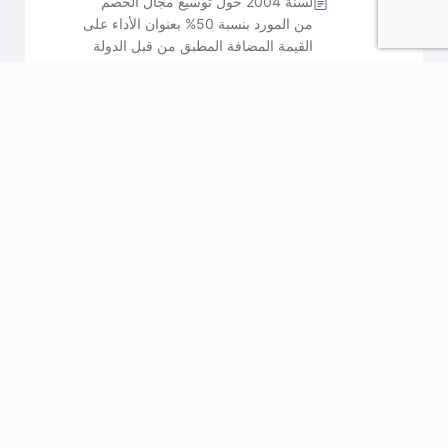
لسنة 2004 حول توسيع مجال الخصم
من المورد بنسبة 50% بعنوان الأداء على
القيمة المضافة المطبق من قبل الدولة
والجماعات المحلية والمؤسسات
والمنشآت العمومية
مذكرة عامة عدد 16 : الترفيع في المبلغ
القابل للطرح بعنوان الإيداعات في
حسابات الادخار في الأسهم وتيسير
شروط الطرح
مذكرة عامة عدد 17 : تحليل أحكام
الفصول من 26 إلى 29 من القانون عدد
80 لسنة 2003 المؤرّخ في 29 ديسمبر
2003 المتعلق بقانون المالية لسنة
2004 والمتعلقة بتسوية الوضعية الجبائية
للمؤسسات السياحية التي تواجه صعوبات
مذكرة عامة عدد 18 : تعديل نسبة
الفوائض بعنوان الحسابات الجارية
للشركاء
مذكرة عامة عدد 19 : سحب الخصم من