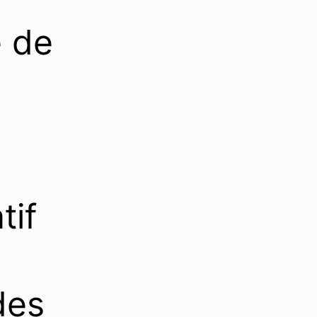
e de
tif
 des