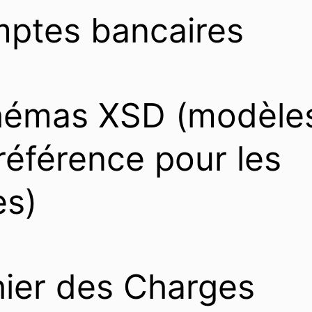
ptes bancaires
hémas XSD (modèle
référence pour les
es)
ier des Charges