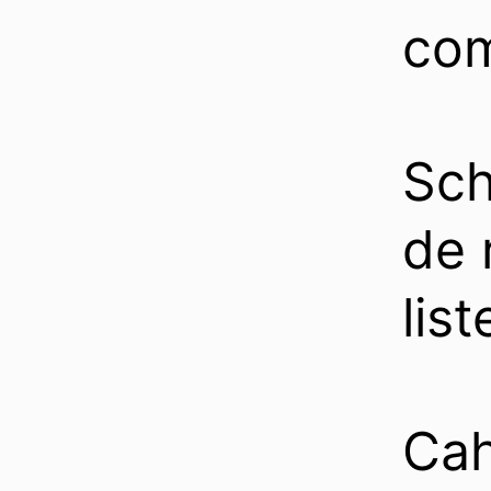
com
Sc
de 
list
Cah