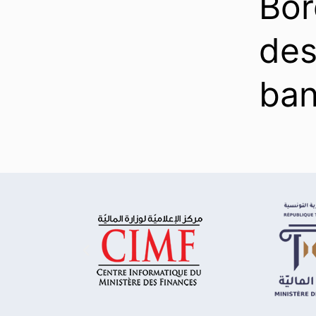
Bor
des
ban