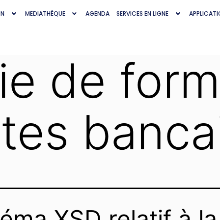
ON
MEDIATHÈQUE
AGENDA
SERVICES EN LIGNE
APPLICATI
ie de formu
tes banca
éma XSD relatif à la