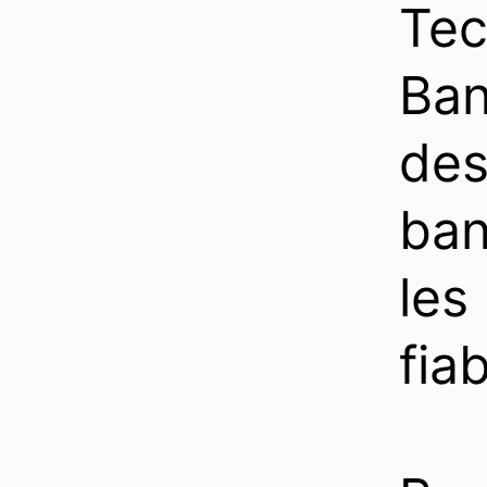
Te
Ban
des
ban
les
fia