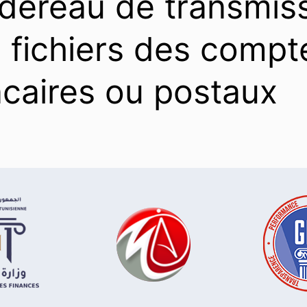
dereau de transmis
 fichiers des compt
caires ou postaux