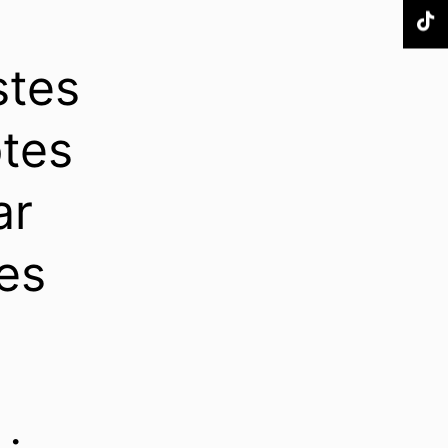
stes
tes
ar
es