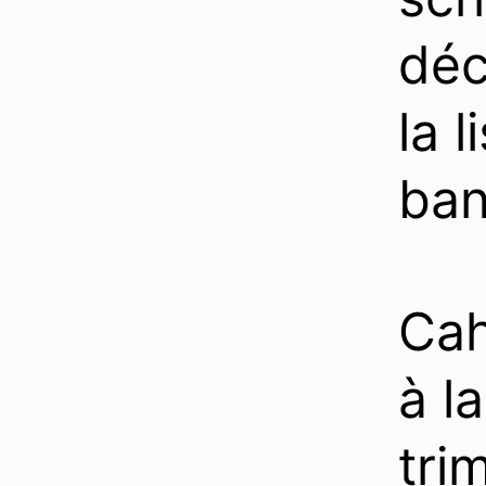
déc
la 
ban
Cah
à l
tri