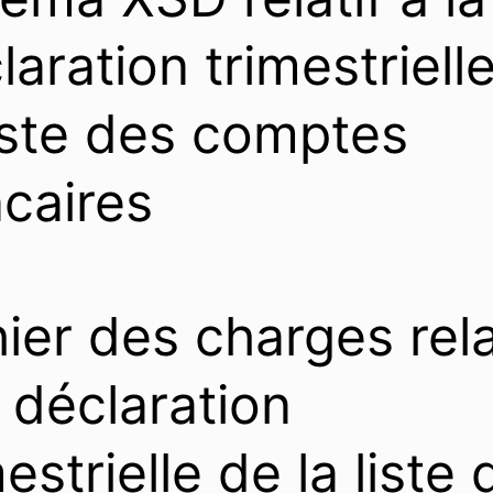
laration trimestriell
liste des comptes
caires
ier des charges rela
a déclaration
mestrielle de la liste