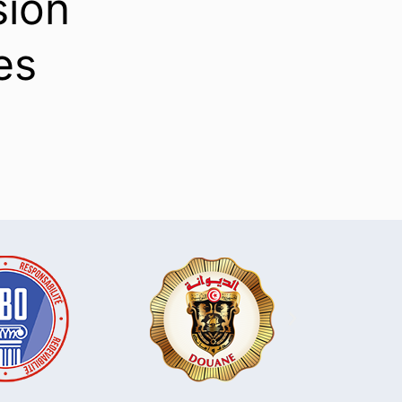
sion
es