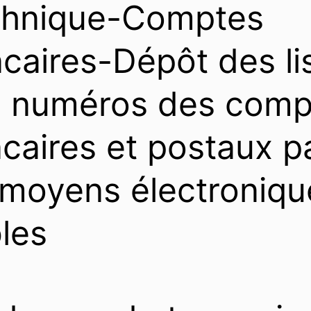
chnique-Comptes
caires-Dépôt des li
 numéros des comp
caires et postaux p
 moyens électroniqu
bles