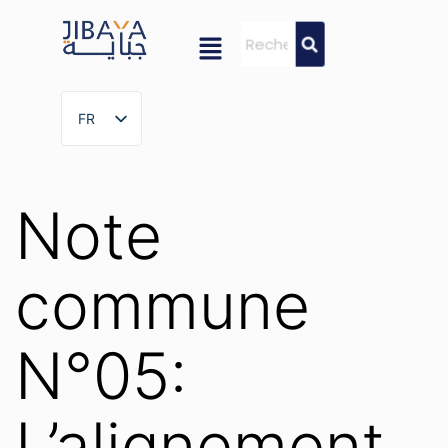
FR
FR
Note
commune
N°05:
L’alignement