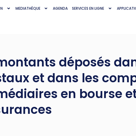
ON
MEDIATHÈQUE
AGENDA
SERVICES EN LIGNE
APPLICATI
 montants déposés dan
taux et dans les comp
médiaires en bourse e
surances