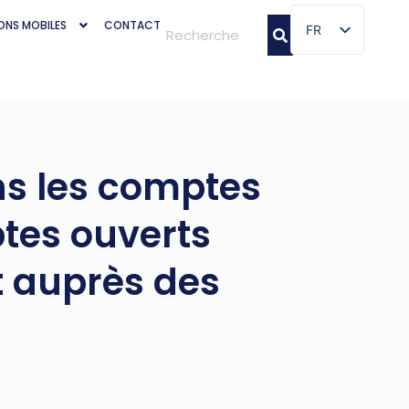
ONS MOBILES
CONTACT
FR
FR
s les comptes
tes ouverts
t auprès des