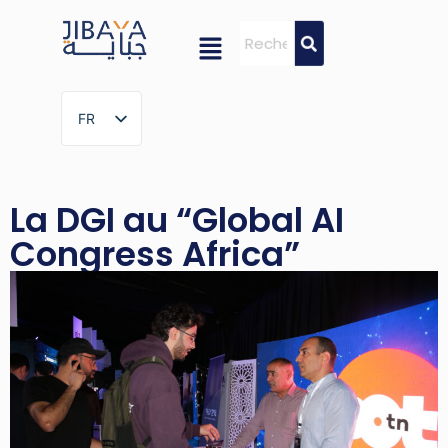
FR
FR
La DGI au “Global AI
Congress Africa”