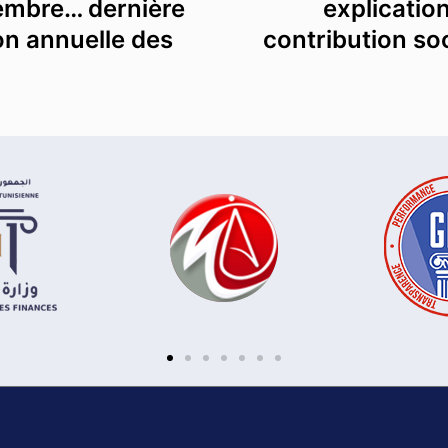
écembre… dernière
explicatio
on annuelle des
contribution soc