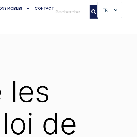
ONS MOBILES
CONTACT
FR
FR
 les
 loi de