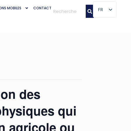
ONS MOBILES
CONTACT
FR
FR
tion des
physiques qui
on agricole ou