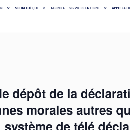
ON
MEDIATHÈQUE
AGENDA
SERVICES EN LIGNE
APPLICATI
de dépôt de la déclara
nnes morales autres qu
 système de télé décla