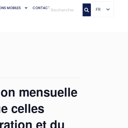
ONS MOBILES
CONTACT
FR
FR
tion mensuelle
e celles
ration et du