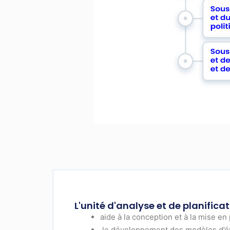
L'unité d'analyse et de planific
aide à la conception et à la mise e
le développement des modèles d’éva