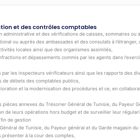
ection et des contrôles comptables
on administrative et des vérifications de caisses, sommaires o
e national ou auprès des ambassades et des consulats à l’étrange
ctivités locales ainsi que des organismes assimilés,
fractions et dépassements commis par les agents dans l’exercic
s par les inspecteurs vérificateurs ainsi que les rapports des d
s de débets des comptables publics,
ioration et la modernisation des procédures et ce, en collaborat
es pièces annexes du Trésorier Général de Tunisie, du Payeur 
ion de leurs opérations hors budget et de surveiller leur régulari
 fin de gestion
Général de Tunisie, du Payeur général et du Garde magasin du T
es présenter à la cour des comptes,