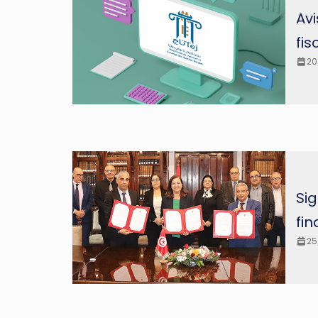
Av
fis
20
Si
fi
25